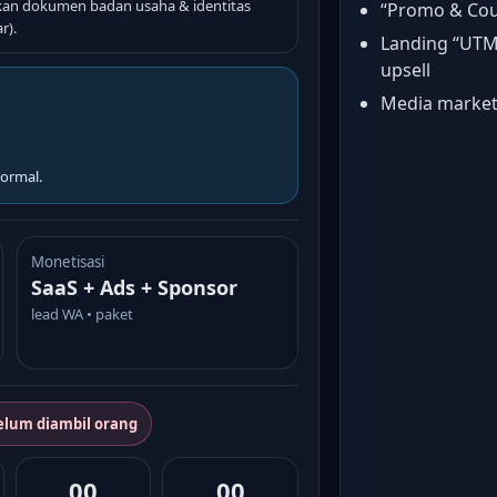
 dokumen badan usaha & identitas
“Promo & Cou
r).
Landing “UTM 
upsell
Media marketin
ormal.
Monetisasi
SaaS + Ads + Sponsor
lead WA • paket
elum diambil orang
00
00