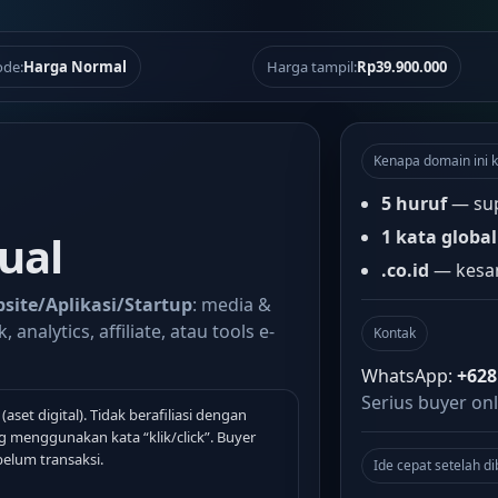
de:
Harga Normal
Harga tampil:
Rp39.900.000
Kenapa domain ini k
5 huruf
— sup
1 kata global
jual
.co.id
— kesan
site/Aplikasi/Startup
: media &
 analytics, affiliate, atau tools e-
Kontak
WhatsApp:
+628
Serius buyer onl
(aset digital). Tidak berafiliasi dengan
 menggunakan kata “klik/click”. Buyer
elum transaksi.
Ide cepat setelah di