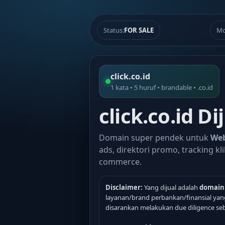
Status:
FOR SALE
Mo
click.co.id
1 kata • 5 huruf • brandable • .co.id
click.co.id Di
Domain super pendek untuk
Web
ads, direktori promo, tracking klik,
commerce.
Disclaimer:
Yang dijual adalah
domain
layanan/brand perbankan/finansial yang
disarankan melakukan due diligence seb