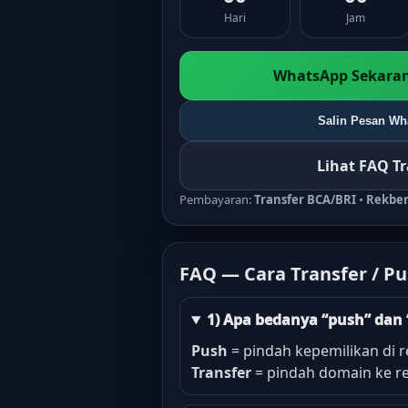
Hari
Jam
WhatsApp Sekaran
Salin Pesan Wha
Lihat FAQ T
Pembayaran:
Transfer BCA/BRI
•
Rekbe
FAQ — Cara Transfer / P
1) Apa bedanya “push” dan 
Push
= pindah kepemilikan di r
Transfer
= pindah domain ke re