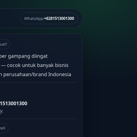
WhatsApp:
+6281513001300
uat?
er gampang diingat
— cocok untuk banyak bisnis
 perusahaan/brand Indonesia
1513001300
y.
beli