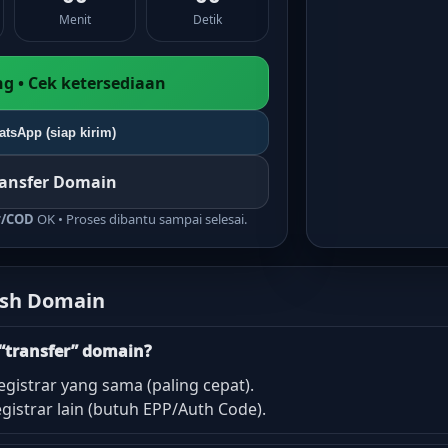
Menit
Detik
g • Cek ketersediaan
tsApp (siap kirim)
ransfer Domain
r/COD
OK • Proses dibantu sampai selesai.
ush Domain
“transfer” domain?
egistrar yang sama (paling cepat).
gistrar lain (butuh EPP/Auth Code).